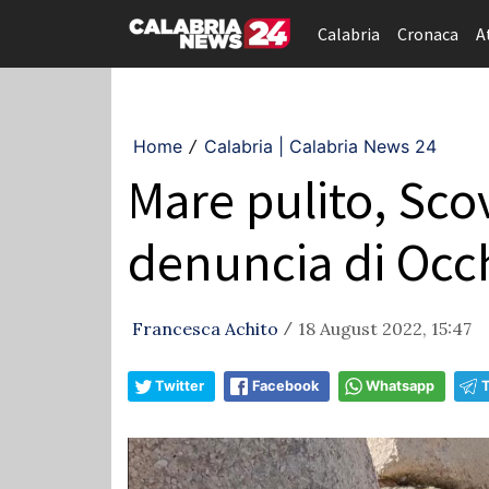
Calabria
Cronaca
A
Home
Calabria | Calabria News 24
/
Mare pulito, Sco
denuncia di Occ
Francesca Achito
18 August 2022, 15:47
/
Twitter
Facebook
Whatsapp