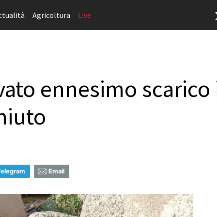
ttualità
Agricoltura
Live
vato ennesimo scarico i
hiuto
Telegram
Email