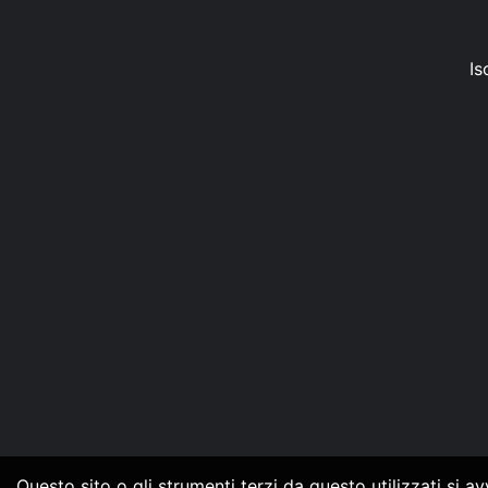
Is
Questo sito o gli strumenti terzi da questo utilizzati si a