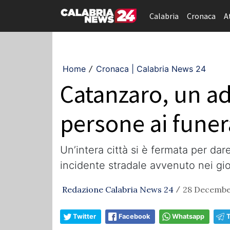
Calabria
Cronaca
A
Home
Cronaca | Calabria News 24
/
Catanzaro, un ad
persone ai funer
Un’intera città si è fermata per da
incidente stradale avvenuto nei gio
Redazione Calabria News 24
28 December
/
Twitter
Facebook
Whatsapp