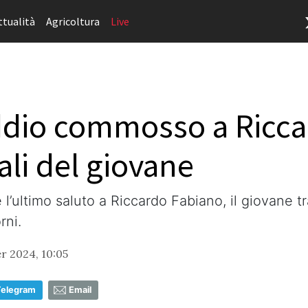
ttualità
Agricoltura
Live
dio commosso a Riccar
ali del giovane
re l’ultimo saluto a Riccardo Fabiano, il giovan
rni.
 2024, 10:05
Telegram
Email