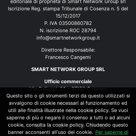
editoriale di proprietà di Smart Network Group srl
Iscrizione Reg. stampa Tribunale di Cosenza n. 5 del
15/12/2017
P. IVA 03500860782
N. iscrizione ROC 28794
info@smartnetworkgroup.it
Direttore Responsabile:
Francesco Cangemi
SMART NETWORK GROUP SRL
Ufficio commerciale
Via Galluppi, 26 – 87100 Cosenza
Questo sito o gli strumenti terzi da questo utilizzati si
P. IVA 03500860782
avvalgono di cookie necessari al funzionamento ed
N. iscrizione ROC 28794
utili alle finalità illustrate nella cookie policy. Se vuoi
info@smartnetworkgroup.it
saperne di più o negare il consenso a tutti o ad alcuni
cookie, consulta la cookie policy. Chiudendo questo
banner acconsenti all'uso dei cookie.
Per saperne di
Powered by
SpheraHouse