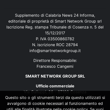
Supplemento di Calabria News 24 Informa,
editoriale di proprietà di Smart Network Group srl
Iscrizione Reg. stampa Tribunale di Cosenza n. 5 del
15/12/2017
P. IVA 03500860782
N. iscrizione ROC 28794
info@smartnetworkgroup.it
Direttore Responsabile:
Francesco Cangemi
SMART NETWORK GROUP SRL
Ufficio commerciale
Via Galluppi, 26 – 87100 Cosenza
Questo sito o gli strumenti terzi da questo utilizzati si
P. IVA 03500860782
avvalgono di cookie necessari al funzionamento ed
N. iscrizione ROC 28794
utili alle finalità illustrate nella cookie policy. Se vuoi
info@smartnetworkgroup.it