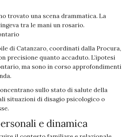
anno trovato una scena drammatica. La
ngeva tra le mani un rosario.
lontario
ile di Catanzaro, coordinati dalla Procura,
on precisione quanto accaduto. L’ipotesi
lontario, ma sono in corso approfondimenti
enda.
concentrano sullo stato di salute della
li situazioni di disagio psicologico o
sse.
personali e dinamica
uire il contesto familiare e relazionale