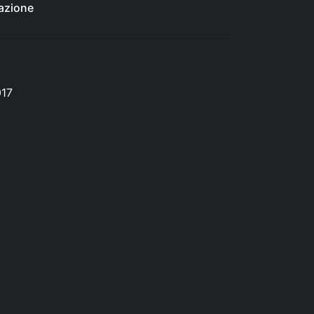
azione
017