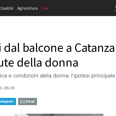
ttualità
Agricoltura
Live
gli dal balcone a Catanza
lute della donna
ica e condizioni della donna: l’ipotesi principal
6, 08:39
Telegram
Email