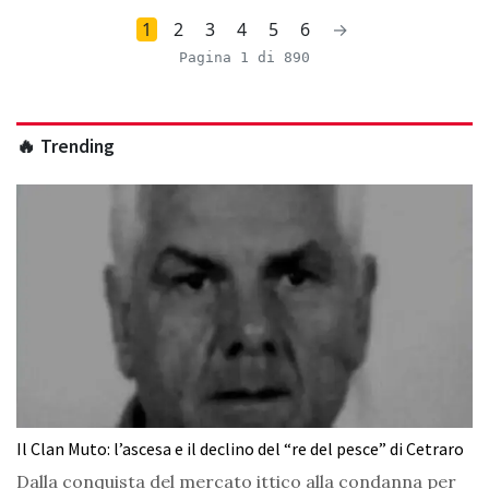
1
2
3
4
5
6
→
Pagina 1 di 890
🔥 Trending
Il Clan Muto: l’ascesa e il declino del “re del pesce” di Cetraro
Dalla conquista del mercato ittico alla condanna per