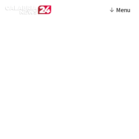
↓
Menu
Cronaca | Calabria News
24
La sezione Cronaca del sito offre
aggiornamenti tempestivi su eventi e fatti di
rilievo che accadono in Calabria. Include
notizie su incidenti, inchieste giudiziarie,
operazioni di polizia e situazioni di
emergenza. Particolare attenzione è
dedicata alle vicende che coinvolgono la