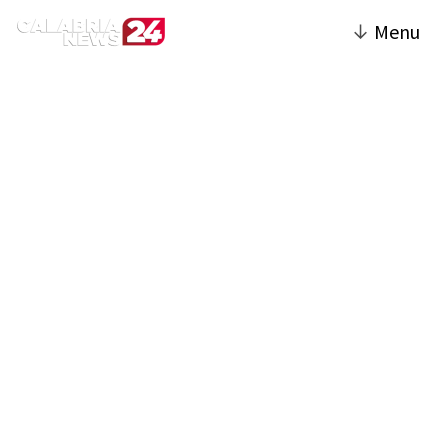
↓
Menu
Crotone | Calabria News
24
La sezione Crotone del sito offre una
copertura completa su eventi e notizie della
città e della sua provincia. Include articoli di
cronaca, politica locale, economia, cultura e
sport, con particolare attenzione agli
avvenimenti che influenzano la comunità
crotonese. Si parla di iniziative come la