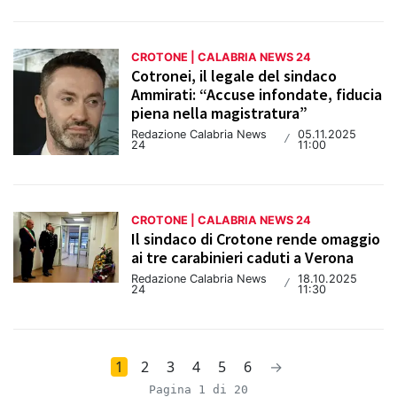
CROTONE | CALABRIA NEWS 24
Cotronei, il legale del sindaco
Ammirati: “Accuse infondate, fiducia
piena nella magistratura”
Redazione Calabria News
05.11.2025
/
24
11:00
CROTONE | CALABRIA NEWS 24
Il sindaco di Crotone rende omaggio
ai tre carabinieri caduti a Verona
Redazione Calabria News
18.10.2025
/
24
11:30
1
2
3
4
5
6
→
Pagina 1 di 20