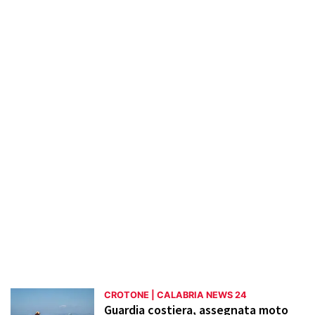
valorizzazione del Parco Archeologico di
Capo Colonna, gli sviluppi del porto
turistico e le attività del Museo di Pitagora.
Vengono trattati anche argomenti di
attualità come le operazioni di bonifica
industriale e le sfide ambientali. La sezione
mira a promuovere una maggiore
consapevolezza e valorizzazione del
territorio di Crotone.
CROTONE | CALABRIA NEWS 24
Guardia costiera, assegnata moto