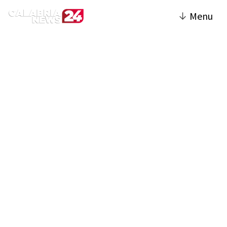
↓
Menu
Crotone | Calabria News
24
La sezione Crotone del sito offre una
copertura completa su eventi e notizie della
città e della sua provincia. Include articoli di
cronaca, politica locale, economia, cultura e
sport, con particolare attenzione agli
avvenimenti che influenzano la comunità
crotonese. Si parla di iniziative come la