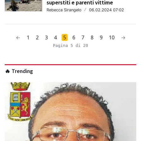
superstiti e parenti vittime
Rebecca Sirangelo
/
06.02.2024 07:02
←
1
2
3
4
5
6
7
8
9
10
→
Pagina 5 di 20
🔥 Trending