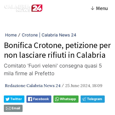
↓
Menu
Home
Crotone | Calabria News 24
/
Bonifica Crotone, petizione per
non lasciare rifiuti in Calabria
Comitato 'Fuori veleni' consegna quasi 5
mila firme al Prefetto
Redazione Calabria News 24
25 June 2024, 18:09
/
Twitter
Facebook
Whatsapp
Telegram
Email