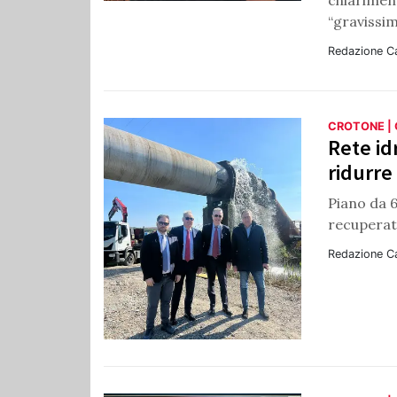
chiariment
“gravissim
Redazione C
CROTONE |
Rete id
ridurre
Piano da 6
recuperati
Redazione C