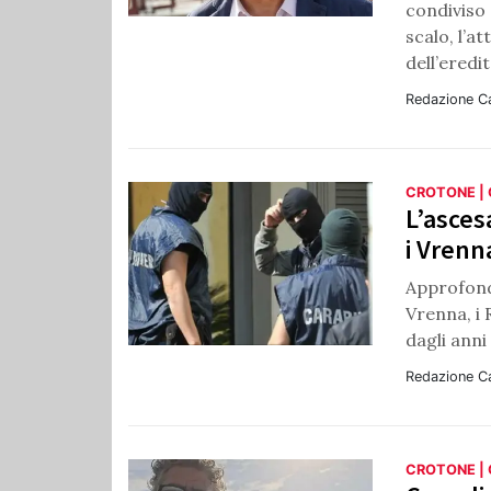
condiviso 
scalo, l’a
dell’eredi
Redazione C
CROTONE |
L’asces
i Vrenna
Approfond
Vrenna, i 
dagli anni
Redazione C
CROTONE |