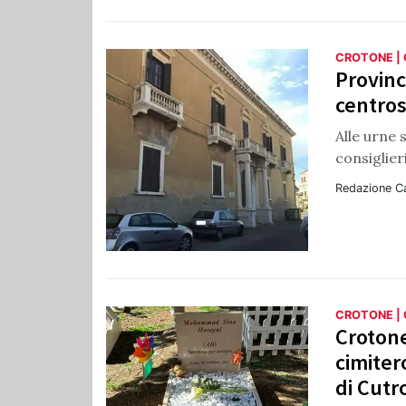
CROTONE |
Provinc
centros
Alle urne 
consiglier
Redazione C
CROTONE |
Crotone
cimiter
di Cutr