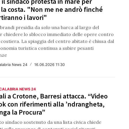
, il sindaco protesta in mare per
 la costa. "Non me ne andrò finché
tiranno i lavori"
brandi presidia da solo una barca al largo del
er chiedere lo sblocco immediato delle opere contro
 costiera. La spiaggia del centro abitato è chiusa dal
conomia turistica continua a subire pesanti
nze
alabria News 24
/
16.06.2026 11:30
 CALABRIA NEWS 24
i a Crotone, Barresi attacca. “Video
ok con riferimenti alla ’ndrangheta,
nga la Procura”
to sindaco sostenuto da una lista civica chiede