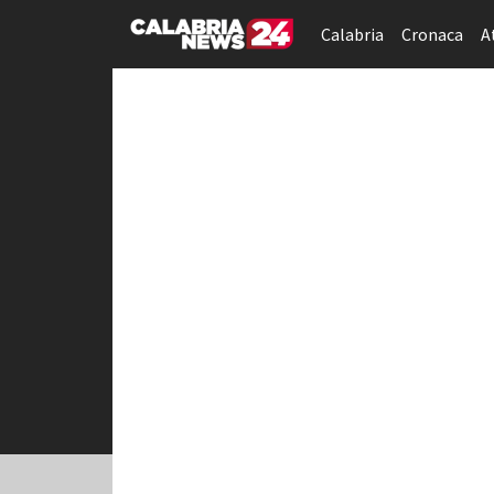
Calabria
Cronaca
A
Crotone | Calabria 
La sezione Crotone del sito offre u
articoli di cronaca, politica locale
influenzano la comunità crotonese. 
Colonna, gli sviluppi del porto turi
attualità come le operazioni di bon
consapevolezza e valorizzazione del