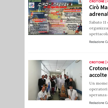
CROTONE |
Cirò Ma
adrenal
Sabato 11 
organizza
spettacola
Redazione C
CROTONE |
Crotone
accolte
Un moment
operatori 
speranza d
Redazione C