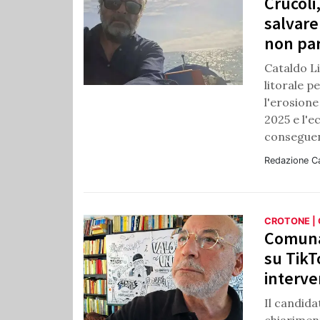
Crucoli
salvare
non par
Cataldo Li
litorale p
l'erosione
2025 e l'e
consegue
Redazione C
CROTONE |
Comunal
su TikT
interve
Il candida