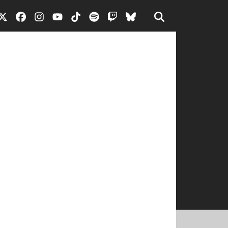
ittà e della sua provincia. Include
nzione agli avvenimenti che
el Parco Archeologico di Capo
o trattati anche argomenti di
one mira a promuovere una maggiore