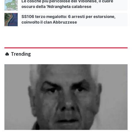
Le cosche più pericolose del Vibonese, il cuore
oscuro della 'Ndrangheta calabrese
SS106 terzo megalotto: 6 arresti per estorsione,
coinvolto il clan Abbruzzese
🔥 Trending