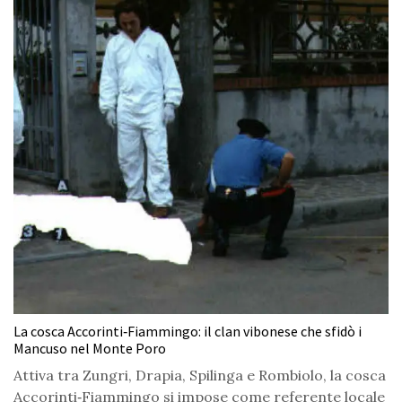
La cosca Accorinti‑Fiammingo: il clan vibonese che sfidò i
Mancuso nel Monte Poro
Attiva tra Zungri, Drapia, Spilinga e Rombiolo, la cosca
Accorinti‑Fiammingo si impose come referente locale