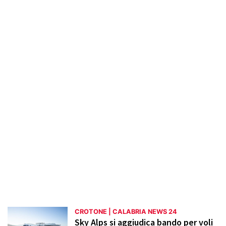
valorizzazione del Parco Archeologico di
Capo Colonna, gli sviluppi del porto
turistico e le attività del Museo di Pitagora.
Vengono trattati anche argomenti di
attualità come le operazioni di bonifica
industriale e le sfide ambientali. La sezione
mira a promuovere una maggiore
consapevolezza e valorizzazione del
territorio di Crotone.
CROTONE | CALABRIA NEWS 24
Sky Alps si aggiudica bando per voli