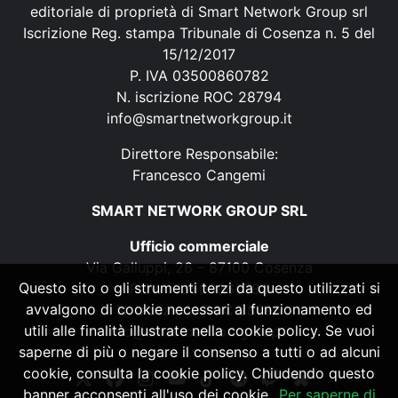
editoriale di proprietà di Smart Network Group srl
Iscrizione Reg. stampa Tribunale di Cosenza n. 5 del
15/12/2017
P. IVA 03500860782
N. iscrizione ROC 28794
info@smartnetworkgroup.it
Direttore Responsabile:
Francesco Cangemi
SMART NETWORK GROUP SRL
Ufficio commerciale
Via Galluppi, 26 – 87100 Cosenza
Questo sito o gli strumenti terzi da questo utilizzati si
P. IVA 03500860782
avvalgono di cookie necessari al funzionamento ed
N. iscrizione ROC 28794
utili alle finalità illustrate nella cookie policy. Se vuoi
info@smartnetworkgroup.it
saperne di più o negare il consenso a tutti o ad alcuni
cookie, consulta la cookie policy. Chiudendo questo
banner acconsenti all'uso dei cookie.
Per saperne di