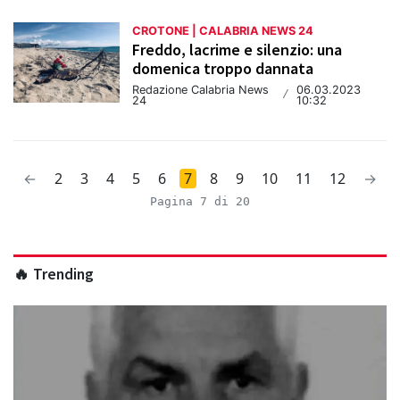
CROTONE | CALABRIA NEWS 24
Freddo, lacrime e silenzio: una
domenica troppo dannata
Redazione Calabria News
06.03.2023
/
24
10:32
←
2
3
4
5
6
7
8
9
10
11
12
→
Pagina 7 di 20
🔥 Trending