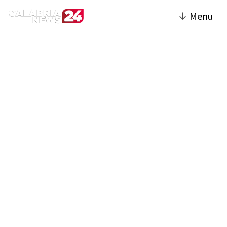
↓
Menu
Crotone | Calabria News
24
La sezione Crotone del sito offre una
copertura completa su eventi e notizie della
città e della sua provincia. Include articoli di
cronaca, politica locale, economia, cultura e
sport, con particolare attenzione agli
avvenimenti che influenzano la comunità
crotonese. Si parla di iniziative come la