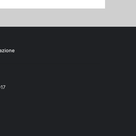
azione
017