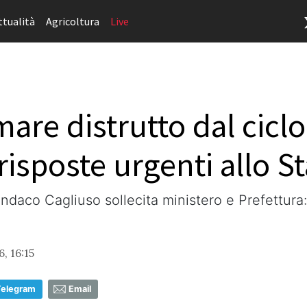
ttualità
Agricoltura
Live
are distrutto dal ciclo
sposte urgenti allo St
indaco Cagliuso sollecita ministero e Prefettura:
6, 16:15
Telegram
Email