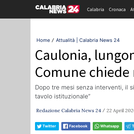
Calabria
Cronaca
A
Home
Attualità | Calabria News 24
/
Caulonia, lungom
Comune chiede ri
Dopo tre mesi senza interventi, il s
tavolo istituzionale”
Redazione Calabria News 24
22 April 202
/
Twitter
Facebook
Whatsapp