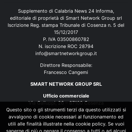
Supplemento di Calabria News 24 Informa,
editoriale di proprietà di Smart Network Group srl
Iscrizione Reg. stampa Tribunale di Cosenza n. 5 del
15/12/2017
P. IVA 03500860782
N. iscrizione ROC 28794
info@smartnetworkgroup.it
Direttore Responsabile:
Francesco Cangemi
SMART NETWORK GROUP SRL
Ufficio commerciale
Via Galluppi, 26 – 87100 Cosenza
Questo sito o gli strumenti terzi da questo utilizzati si
P. IVA 03500860782
avvalgono di cookie necessari al funzionamento ed
N. iscrizione ROC 28794
utili alle finalità illustrate nella cookie policy. Se vuoi
info@smartnetworkgroup.it
saperne di più o negare il consenso a tutti o ad alcuni