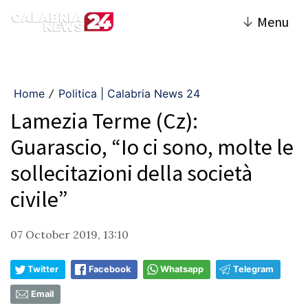
↓
Menu
Home
Politica | Calabria News 24
/
Lamezia Terme (Cz):
Guarascio, “Io ci sono, molte le
sollecitazioni della società
civile”
07 October 2019, 13:10
Twitter
Facebook
Whatsapp
Telegram
Email