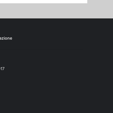
azione
017