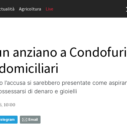
ttualità
Agricoltura
Live
 un anziano a Condofuri
domiciliari
do l’accusa si sarebbero presentate come aspiran
ossessarsi di denaro e gioielli
6, 10:00
Telegram
Email