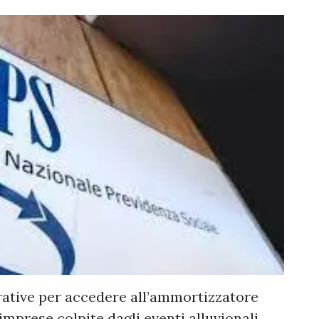
erative per accedere all’ammortizzatore
 imprese colpite dagli eventi alluvionali