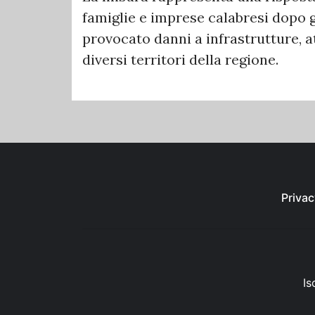
famiglie e imprese calabresi dopo 
provocato danni a infrastrutture, 
diversi territori della regione.
Privac
Is