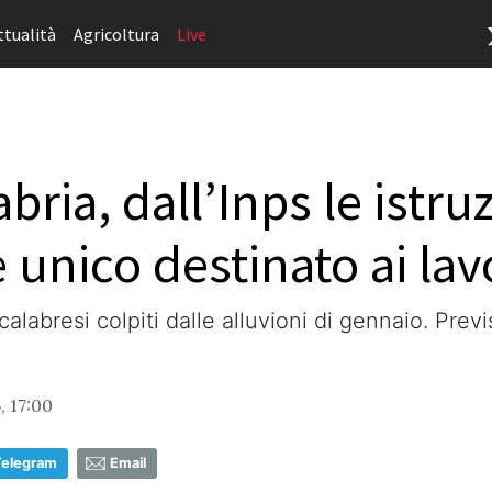
ttualità
Agricoltura
Live
ria, dall’Inps le istru
unico destinato ai lavo
 calabresi colpiti dalle alluvioni di gennaio. Pr
, 17:00
Telegram
Email