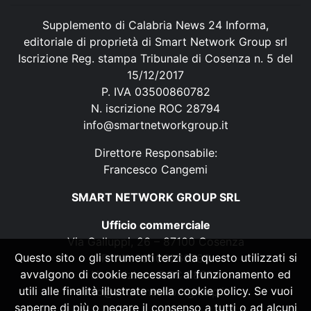
Supplemento di Calabria News 24 Informa,
editoriale di proprietà di Smart Network Group srl
Iscrizione Reg. stampa Tribunale di Cosenza n. 5 del
15/12/2017
P. IVA 03500860782
N. iscrizione ROC 28794
info@smartnetworkgroup.it
Direttore Responsabile:
Francesco Cangemi
SMART NETWORK GROUP SRL
Ufficio commerciale
Via Galluppi, 26 – 87100 Cosenza
Questo sito o gli strumenti terzi da questo utilizzati si
P. IVA 03500860782
avvalgono di cookie necessari al funzionamento ed
N. iscrizione ROC 28794
utili alle finalità illustrate nella cookie policy. Se vuoi
info@smartnetworkgroup.it
saperne di più o negare il consenso a tutti o ad alcuni