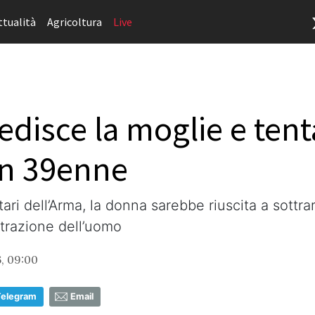
ttualità
Agricoltura
Live
edisce la moglie e tent
un 39enne
ri dell’Arma, la donna sarebbe riuscita a sottrars
trazione dell’uomo
, 09:00
Telegram
Email