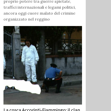
proprio potere tra guerre spietate,
traffici internazionali e legami politici,
ancora oggi cuore malato del crimine
organizzato nel reggino
La cosca Accorinti‑Fiammingo: il clan