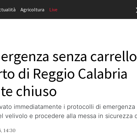
ttualità
Agricoltura
Live
ergenza senza carrello 
rto di Reggio Calabria
e chiuso
ivato immediatamente i protocolli di emergenza p
l velivolo e procedere alla messa in sicurezza d
, 14:30