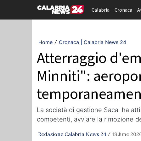
Calabria
Cronaca
A
Home
Cronaca | Calabria News 24
/
Atterraggio d'em
Minniti": aeropo
temporaneament
La società di gestione Sacal ha att
competenti, avviare la rimozione de
Redazione Calabria News 24
18 June 2026
/