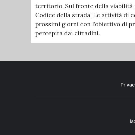
territorio. Sul fronte della viabilit
Codice della strada. Le attività di
prossimi giorni con l’obiettivo di p
percepita dai cittadini.
Privac
Is