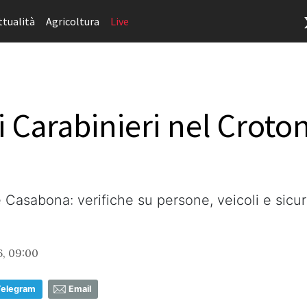
ttualità
Agricoltura
Live
i Carabinieri nel Croto
 Casabona: verifiche su persone, veicoli e sicure
, 09:00
Telegram
Email