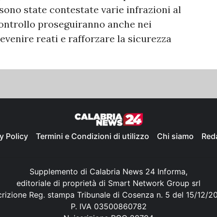
à sono state contestate varie infrazioni al
 controllo proseguiranno anche nei
revenire reati e rafforzare la sicurezza
y Policy
Termini e Condizioni di utilizzo
Chi siamo
Red
Supplemento di Calabria News 24 Informa,
editoriale di proprietà di Smart Network Group srl
crizione Reg. stampa Tribunale di Cosenza n. 5 del 15/12/2
P. IVA 03500860782