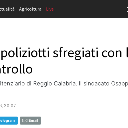
ttualità
Agricoltura
Live
 poliziotti sfregiati con
trollo
tenziario di Reggio Calabria. Il sindacato Osapp
6, 20:07
Telegram
Email