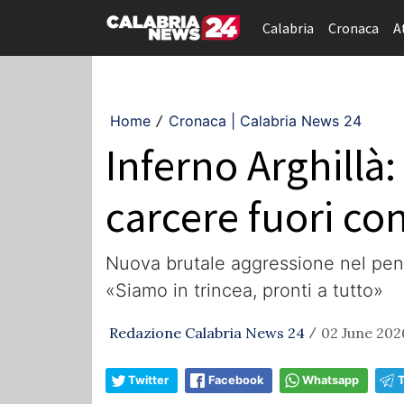
Calabria
Cronaca
A
Home
Cronaca | Calabria News 24
/
Inferno Arghillà:
carcere fuori con
​Nuova brutale aggressione nel peni
«Siamo in trincea, pronti a tutto»
Redazione Calabria News 24
02 June 202
/
Twitter
Facebook
Whatsapp