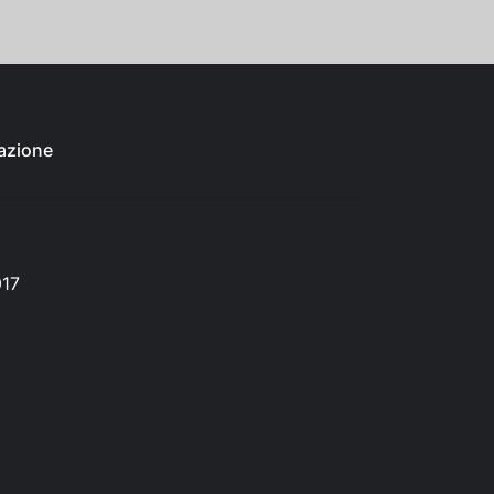
azione
017