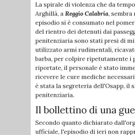
​La spirale di violenza che da tempo
Arghillà, a
Reggio Calabria
, sembra 
episodio si è consumato nel pomeri
del rientro dei detenuti dai passeggi
penitenziaria sono stati presi di m
utilizzato armi rudimentali, ricava
barba, per colpire ripetutamente i p
riportate, il personale è stato im
ricevere le cure mediche necessarie
è stata la segreteria dell'Osapp, il
penitenziaria.
​Il bollettino di una g
​Secondo quanto dichiarato dall'or
ufficiale, l'episodio di ieri non rapp