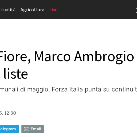
ttualità
Agricoltura
Live
 Fiore, Marco Ambrogio
liste
omunali di maggio, Forza Italia punta su continui
6, 12:30
Telegram
Email