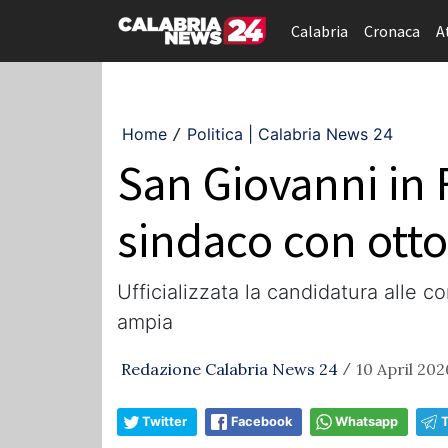
Calabria
Cronaca
A
Home
Politica | Calabria News 24
/
San Giovanni in
sindaco con otto 
Ufficializzata la candidatura alle c
ampia
Redazione Calabria News 24
10 April 202
/
Twitter
Facebook
Whatsapp