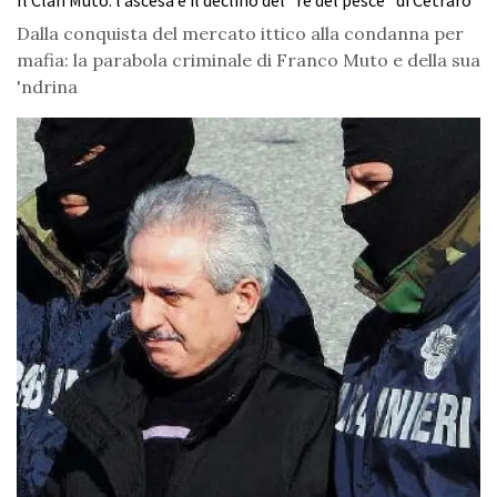
Il Clan Muto: l’ascesa e il declino del “re del pesce” di Cetraro
Dalla conquista del mercato ittico alla condanna per
mafia: la parabola criminale di Franco Muto e della sua
'ndrina