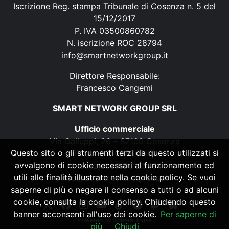
Iscrizione Reg. stampa Tribunale di Cosenza n. 5 del
15/12/2017
P. IVA 03500860782
N. iscrizione ROC 28794
info@smartnetworkgroup.it
Direttore Responsabile:
Francesco Cangemi
SMART NETWORK GROUP SRL
Ufficio commerciale
Via Galluppi, 26 – 87100 Cosenza
Questo sito o gli strumenti terzi da questo utilizzati si
P. IVA 03500860782
avvalgono di cookie necessari al funzionamento ed
N. iscrizione ROC 28794
utili alle finalità illustrate nella cookie policy. Se vuoi
info@smartnetworkgroup.it
saperne di più o negare il consenso a tutti o ad alcuni
cookie, consulta la cookie policy. Chiudendo questo
banner acconsenti all'uso dei cookie.
Per saperne di
Powered by
SpheraHouse
più
Chiudi