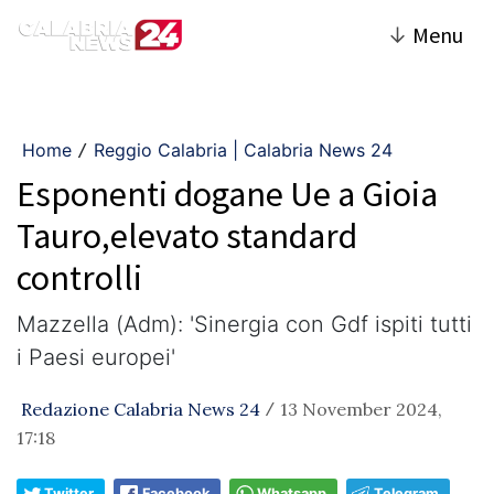
↓
Menu
Home
Reggio Calabria | Calabria News 24
/
Esponenti dogane Ue a Gioia
Tauro,elevato standard
controlli
Mazzella (Adm): 'Sinergia con Gdf ispiti tutti
i Paesi europei'
Redazione Calabria News 24
13 November 2024,
/
17:18
Twitter
Facebook
Whatsapp
Telegram