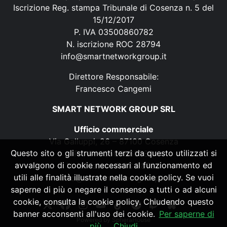
Iscrizione Reg. stampa Tribunale di Cosenza n. 5 del
15/12/2017
P. IVA 03500860782
N. iscrizione ROC 28794
info@smartnetworkgroup.it
Direttore Responsabile:
Francesco Cangemi
SMART NETWORK GROUP SRL
Ufficio commerciale
Via Galluppi, 26 – 87100 Cosenza
Questo sito o gli strumenti terzi da questo utilizzati si
P. IVA 03500860782
avvalgono di cookie necessari al funzionamento ed
N. iscrizione ROC 28794
utili alle finalità illustrate nella cookie policy. Se vuoi
info@smartnetworkgroup.it
saperne di più o negare il consenso a tutti o ad alcuni
cookie, consulta la cookie policy. Chiudendo questo
banner acconsenti all'uso dei cookie.
Per saperne di
Powered by
SpheraHouse
più
Chiudi