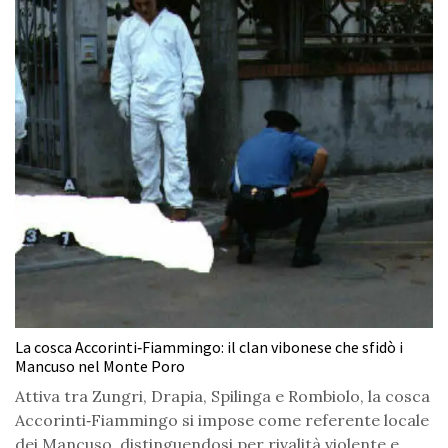
La cosca Accorinti‑Fiammingo: il clan vibonese che sfidò i
Mancuso nel Monte Poro
Attiva tra Zungri, Drapia, Spilinga e Rombiolo, la cosca
Accorinti‑Fiammingo si impose come referente locale
dei Mancuso, distinguendosi per rivalità violente e