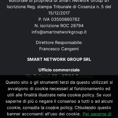
editoriale di proprietà di Smart Network Group srl
Iscrizione Reg. stampa Tribunale di Cosenza n. 5 del
15/12/2017
P. IVA 03500860782
N. iscrizione ROC 28794
info@smartnetworkgroup.it
Direttore Responsabile:
Francesco Cangemi
SMART NETWORK GROUP SRL
Ufficio commerciale
Via Galluppi, 26 – 87100 Cosenza
Questo sito o gli strumenti terzi da questo utilizzati si
P. IVA 03500860782
avvalgono di cookie necessari al funzionamento ed
N. iscrizione ROC 28794
utili alle finalità illustrate nella cookie policy. Se vuoi
info@smartnetworkgroup.it
saperne di più o negare il consenso a tutti o ad alcuni
cookie, consulta la cookie policy. Chiudendo questo
banner acconsenti all'uso dei cookie.
Per saperne di
Powered by
SpheraHouse