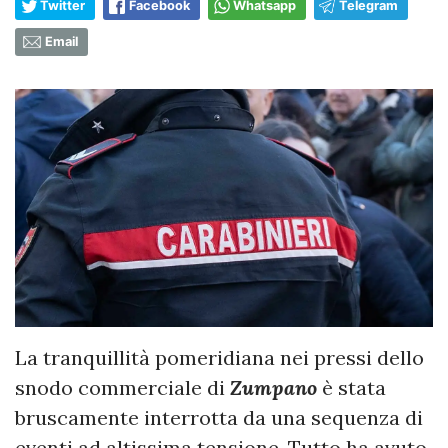
Twitter
Facebook
Whatsapp
Telegram
Email
​La tranquillità pomeridiana nei pressi dello
snodo commerciale di
Zumpano
è stata
bruscamente interrotta da una sequenza di
eventi ad altissima tensione. Tutto ha avuto