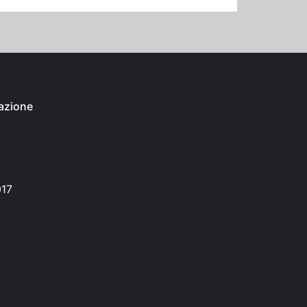
azione
017