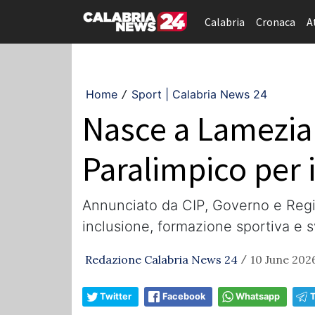
Calabria
Cronaca
A
Home
Sport | Calabria News 24
/
Nasce a Lamezia 
Paralimpico per i
Annunciato da CIP, Governo e Regio
inclusione, formazione sportiva e sv
Redazione Calabria News 24
10 June 2026
/
Twitter
Facebook
Whatsapp