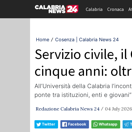
Calabria
Cronaca
A
Home
Cosenza | Calabria News 24
/
Servizio civile, i
cinque anni: oltr
All’Università della Calabria l’inco
ponte tra istituzioni, enti e giovani”
Redazione Calabria News 24
04 July 2026
/
Twitter
Facebook
Whatsapp