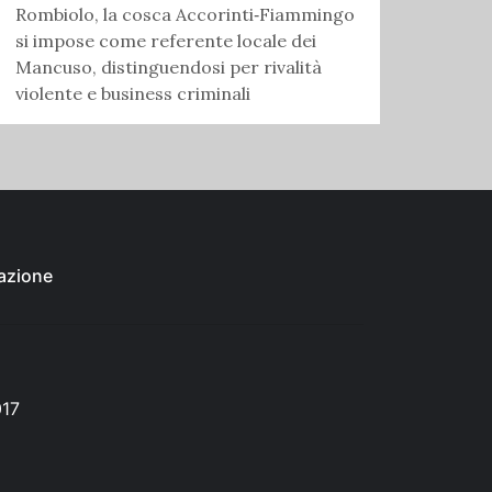
Rombiolo, la cosca Accorinti‑Fiammingo
si impose come referente locale dei
Mancuso, distinguendosi per rivalità
violente e business criminali
azione
017