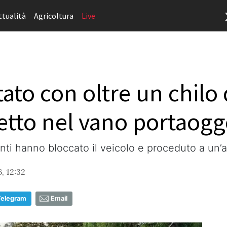
ttualità
Agricoltura
Live
ato con oltre un chilo 
tto nel vano portaogg
enti hanno bloccato il veicolo e proceduto a un’
, 12:32
Telegram
Email