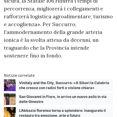
sicura, la Statale 106 ridurrà i tempi di
percorrenza, migliorerà i collegamenti e
rafforzerà logistica agroalimentare, turismo
e accoglienza». Per Succurro,
l’ammodernamento della grande arteria
ionica è la svolta attesa da decenni, un
traguardo che la Provincia intende
sostenere fino in fondo.
Notizie correlate
Vinitaly and the City, Succurro: «A Sibari la Calabria
che cresce con radici forti e visione chiara»
San Giovanni in Fiore, in arrivo un nuovo asilo in via
delle Ginestre
L’Abbazia florense torna a splendere: inaugurato il
restauro tra emozione, arte e futuro