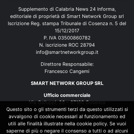
Supplemento di Calabria News 24 Informa,
editoriale di proprietà di Smart Network Group srl
Iscrizione Reg. stampa Tribunale di Cosenza n. 5 del
15/12/2017
P. IVA 03500860782
N. iscrizione ROC 28794
info@smartnetworkgroup.it
Direttore Responsabile:
Francesco Cangemi
SMART NETWORK GROUP SRL
Ufficio commerciale
Via Galluppi, 26 – 87100 Cosenza
Questo sito o gli strumenti terzi da questo utilizzati si
P. IVA 03500860782
avvalgono di cookie necessari al funzionamento ed
N. iscrizione ROC 28794
utili alle finalità illustrate nella cookie policy. Se vuoi
info@smartnetworkgroup.it
saperne di più o negare il consenso a tutti o ad alcuni