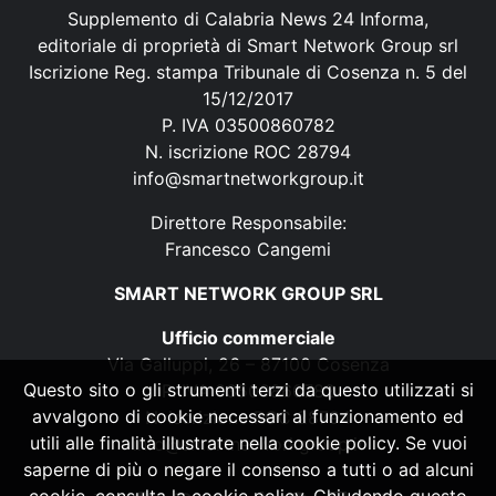
Supplemento di Calabria News 24 Informa,
editoriale di proprietà di Smart Network Group srl
Iscrizione Reg. stampa Tribunale di Cosenza n. 5 del
15/12/2017
P. IVA 03500860782
N. iscrizione ROC 28794
info@smartnetworkgroup.it
Direttore Responsabile:
Francesco Cangemi
SMART NETWORK GROUP SRL
Ufficio commerciale
Via Galluppi, 26 – 87100 Cosenza
Questo sito o gli strumenti terzi da questo utilizzati si
P. IVA 03500860782
avvalgono di cookie necessari al funzionamento ed
N. iscrizione ROC 28794
utili alle finalità illustrate nella cookie policy. Se vuoi
info@smartnetworkgroup.it
saperne di più o negare il consenso a tutti o ad alcuni