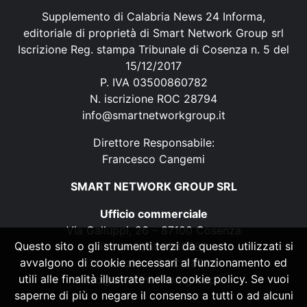
Supplemento di Calabria News 24 Informa,
editoriale di proprietà di Smart Network Group srl
Iscrizione Reg. stampa Tribunale di Cosenza n. 5 del
15/12/2017
P. IVA 03500860782
N. iscrizione ROC 28794
info@smartnetworkgroup.it
Direttore Responsabile:
Francesco Cangemi
SMART NETWORK GROUP SRL
Ufficio commerciale
Via Galluppi, 26 – 87100 Cosenza
Questo sito o gli strumenti terzi da questo utilizzati si
P. IVA 03500860782
avvalgono di cookie necessari al funzionamento ed
N. iscrizione ROC 28794
utili alle finalità illustrate nella cookie policy. Se vuoi
info@smartnetworkgroup.it
saperne di più o negare il consenso a tutti o ad alcuni