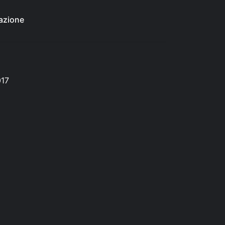
azione
017