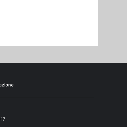
azione
017