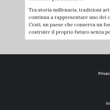
Tra storia millenaria, tradizioni ar
continua a rappresentare uno dei ce
Crati, un paese che conserva un for
costruire il proprio futuro senza pe
Privac
Is