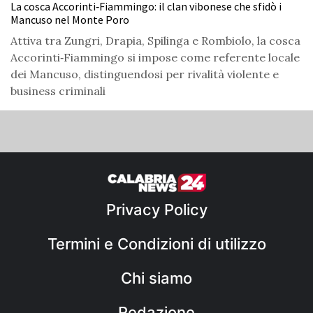
La cosca Accorinti‑Fiammingo: il clan vibonese che sfidò i
Mancuso nel Monte Poro
Attiva tra Zungri, Drapia, Spilinga e Rombiolo, la cosca
Accorinti‑Fiammingo si impose come referente locale
dei Mancuso, distinguendosi per rivalità violente e
business criminali
Privacy Policy
Termini e Condizioni di utilizzo
Chi siamo
Redazione