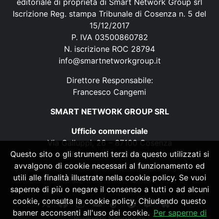
editoriale di proprietà di Smart Network Group srl
Iscrizione Reg. stampa Tribunale di Cosenza n. 5 del
15/12/2017
P. IVA 03500860782
N. iscrizione ROC 28794
info@smartnetworkgroup.it
Direttore Responsabile:
Francesco Cangemi
SMART NETWORK GROUP SRL
Ufficio commerciale
Via Galluppi, 26 – 87100 Cosenza
Questo sito o gli strumenti terzi da questo utilizzati si
P. IVA 03500860782
avvalgono di cookie necessari al funzionamento ed
N. iscrizione ROC 28794
utili alle finalità illustrate nella cookie policy. Se vuoi
info@smartnetworkgroup.it
saperne di più o negare il consenso a tutti o ad alcuni
cookie, consulta la cookie policy. Chiudendo questo
banner acconsenti all'uso dei cookie.
Per saperne di
Powered by
SpheraHouse