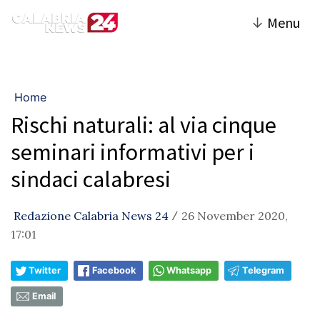
↓
Menu
Home
Rischi naturali: al via cinque
seminari informativi per i
sindaci calabresi
Redazione Calabria News 24
26 November 2020,
/
17:01
Twitter
Facebook
Whatsapp
Telegram
Email