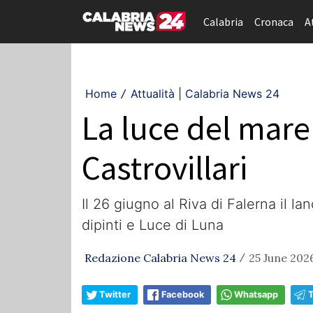
Calabria
Cronaca
A
Home
Attualità | Calabria News 24
/
La luce del mare 
Castrovillari
Il 26 giugno al Riva di Falerna il 
dipinti e Luce di Luna
Redazione Calabria News 24
25 June 2026
/
Twitter
Facebook
Whatsapp