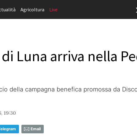
ttualità
Agricoltura
Live
di Luna arriva nella Ped
lancio della campagna benefica promossa da Disc
, 19:30
Telegram
Email