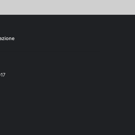
azione
017