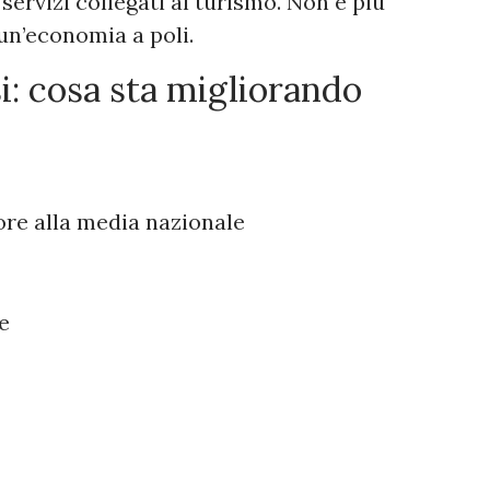
; servizi collegati al turismo. Non è più
 un’economia a poli.
i: cosa sta migliorando
ore alla media nazionale
e