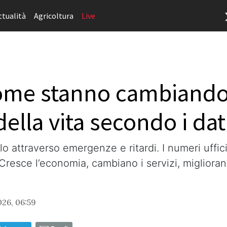
ttualità
Agricoltura
Live
come stanno cambiand
della vita secondo i dati
lo attraverso emergenze e ritardi. I numeri uffic
resce l’economia, cambiano i servizi, migliorano
26, 06:59