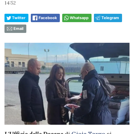
14:52
Twitter
Facebook
Whatsapp
Telegram
Email
L'Ufficio delle Dogane
di
Gioia Tauro
si