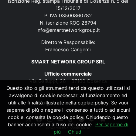
Iscrizione Reg. stampa Tribunale di Cosenza n. 5 del
15/12/2017
P. IVA 03500860782
N. iscrizione ROC 28794
info@smartnetworkgroup.it
Direttore Responsabile:
Francesco Cangemi
SMART NETWORK GROUP SRL
Ufficio commerciale
Via Galluppi, 26 – 87100 Cosenza
Questo sito o gli strumenti terzi da questo utilizzati si
P. IVA 03500860782
avvalgono di cookie necessari al funzionamento ed
N. iscrizione ROC 28794
utili alle finalità illustrate nella cookie policy. Se vuoi
info@smartnetworkgroup.it
saperne di più o negare il consenso a tutti o ad alcuni
cookie, consulta la cookie policy. Chiudendo questo
banner acconsenti all'uso dei cookie.
Per saperne di
Powered by
SpheraHouse
più
Chiudi