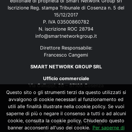
editoriale di proprietà di Smart Network Group srl
Iscrizione Reg. stampa Tribunale di Cosenza n. 5 del
15/12/2017
P. IVA 03500860782
N. iscrizione ROC 28794
info@smartnetworkgroup.it
Direttore Responsabile:
Francesco Cangemi
SMART NETWORK GROUP SRL
Ufficio commerciale
Via Galluppi, 26 – 87100 Cosenza
Questo sito o gli strumenti terzi da questo utilizzati si
P. IVA 03500860782
avvalgono di cookie necessari al funzionamento ed
N. iscrizione ROC 28794
utili alle finalità illustrate nella cookie policy. Se vuoi
info@smartnetworkgroup.it
saperne di più o negare il consenso a tutti o ad alcuni
cookie, consulta la cookie policy. Chiudendo questo
banner acconsenti all'uso dei cookie.
Per saperne di
Powered by
SpheraHouse