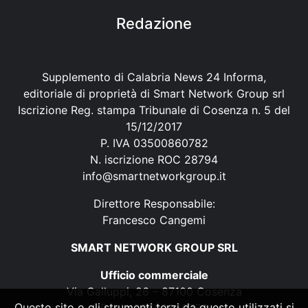
Redazione
Supplemento di Calabria News 24 Informa,
editoriale di proprietà di Smart Network Group srl
Iscrizione Reg. stampa Tribunale di Cosenza n. 5 del
15/12/2017
P. IVA 03500860782
N. iscrizione ROC 28794
info@smartnetworkgroup.it
Direttore Responsabile:
Francesco Cangemi
SMART NETWORK GROUP SRL
Ufficio commerciale
Via Galluppi, 26 – 87100 Cosenza
Questo sito o gli strumenti terzi da questo utilizzati si
P. IVA 03500860782