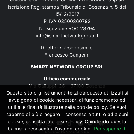
Iscrizione Reg. stampa Tribunale di Cosenza n. 5 del
15/12/2017
P. IVA 03500860782
N. iscrizione ROC 28794
info@smartnetworkgroup.it
Direttore Responsabile:
Francesco Cangemi
SMART NETWORK GROUP SRL
Ufficio commerciale
Via Galluppi, 26 – 87100 Cosenza
Questo sito o gli strumenti terzi da questo utilizzati si
P. IVA 03500860782
avvalgono di cookie necessari al funzionamento ed
N. iscrizione ROC 28794
utili alle finalità illustrate nella cookie policy. Se vuoi
info@smartnetworkgroup.it
saperne di più o negare il consenso a tutti o ad alcuni
cookie, consulta la cookie policy. Chiudendo questo
banner acconsenti all'uso dei cookie.
Per saperne di
Powered by
SpheraHouse