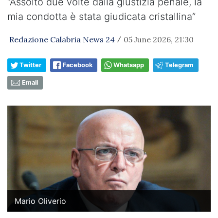
“Assolto due volte dalla giustizia penale, la
mia condotta è stata giudicata cristallina”
Redazione Calabria News 24
05 June 2026, 21:30
/
Twitter
Facebook
Whatsapp
Telegram
Email
Mario Oliverio