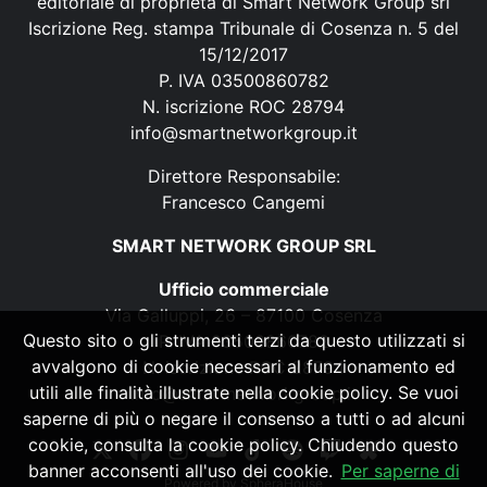
editoriale di proprietà di Smart Network Group srl
Iscrizione Reg. stampa Tribunale di Cosenza n. 5 del
15/12/2017
P. IVA 03500860782
N. iscrizione ROC 28794
info@smartnetworkgroup.it
Direttore Responsabile:
Francesco Cangemi
SMART NETWORK GROUP SRL
Ufficio commerciale
Via Galluppi, 26 – 87100 Cosenza
Questo sito o gli strumenti terzi da questo utilizzati si
P. IVA 03500860782
avvalgono di cookie necessari al funzionamento ed
N. iscrizione ROC 28794
utili alle finalità illustrate nella cookie policy. Se vuoi
info@smartnetworkgroup.it
saperne di più o negare il consenso a tutti o ad alcuni
cookie, consulta la cookie policy. Chiudendo questo
banner acconsenti all'uso dei cookie.
Per saperne di
Powered by
SpheraHouse