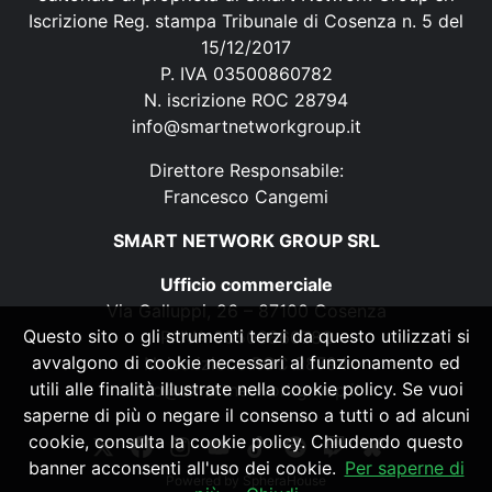
Iscrizione Reg. stampa Tribunale di Cosenza n. 5 del
15/12/2017
P. IVA 03500860782
N. iscrizione ROC 28794
info@smartnetworkgroup.it
Direttore Responsabile:
Francesco Cangemi
SMART NETWORK GROUP SRL
Ufficio commerciale
Via Galluppi, 26 – 87100 Cosenza
Questo sito o gli strumenti terzi da questo utilizzati si
P. IVA 03500860782
avvalgono di cookie necessari al funzionamento ed
N. iscrizione ROC 28794
utili alle finalità illustrate nella cookie policy. Se vuoi
info@smartnetworkgroup.it
saperne di più o negare il consenso a tutti o ad alcuni
cookie, consulta la cookie policy. Chiudendo questo
banner acconsenti all'uso dei cookie.
Per saperne di
Powered by
SpheraHouse