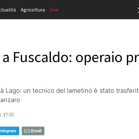
ttualità
Agricoltura
Live
 a Fuscaldo: operaio pr
ità Lago: un tecnico del lametino è stato trasfer
tanzaro
 17:15
Telegram
Email