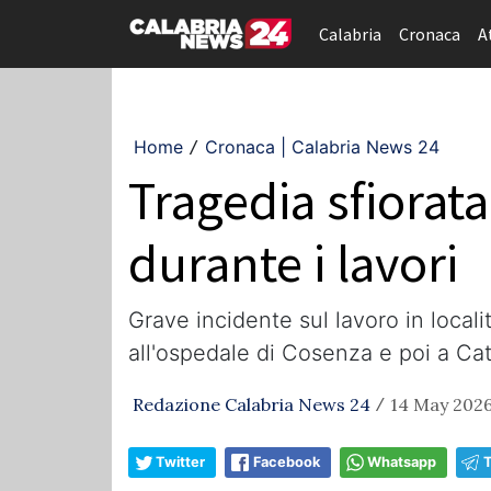
Calabria
Cronaca
A
Home
Cronaca | Calabria News 24
/
Tragedia sfiorata
durante i lavori
​Grave incidente sul lavoro in local
all'ospedale di Cosenza e poi a Ca
Redazione Calabria News 24
14 May 2026,
/
Twitter
Facebook
Whatsapp